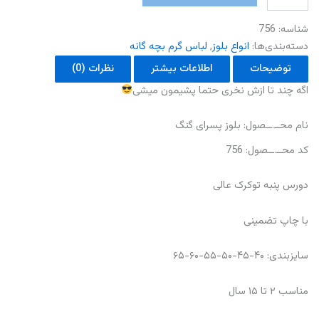
پسرای
گنگ
شناسه:
756
عدد
دسته‌بندی‌ها:
انواع بلوز
,
لباس گرم بچه گانه
توضیحات
اطلاعات بیشتر
نظرات (0)
اگه‌ چند تا ازش نخری حتما پشیمون میشی
نام محــ.ــصول: بلوز پسرای گنگ
کد محــ.ــصول: 756
دورس پنبه توکرک عالی
با چاپ تضمینی
سایزبندی: ۴۰-۴۵-۵۰-۵۵-۶۰-۶۵
مناسب ۲ تا ۱۵ سال