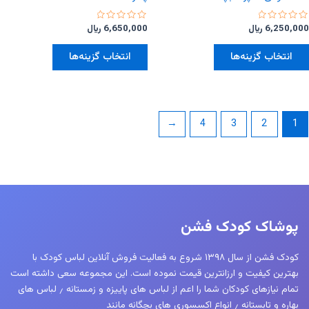
امتیاز
امتیاز
6,250,000
﷼
6,650,000
﷼
0
0
از
از
این
این
5
5
انتخاب گزینه‌ها
انتخاب گزینه‌ها
محصول
محصول
دارای
دارای
انواع
انواع
مختلفی
مختلفی
←
4
3
2
1
می
می
باشد.
باشد.
گزینه
گزینه
ها
ها
ممکن
ممکن
است
است
پوشاک کودک فشن
در
در
صفحه
صفحه
کودک فشن از سال ۱۳۹۸ شروع به فعالیت فروش آنلاین لباس کودک با
محصول
محصول
بهترین کیفیت و ارزانترین قیمت نموده است. این مجموعه سعی داشته است
انتخاب
انتخاب
تمام نیازهای کودکان شما را اعم از لباس های پاییزه و زمستانه ٫ لباس های
شوند
شوند
بهاره و تابستانه ٫ انواع اکسسوری های بچگانه مانند