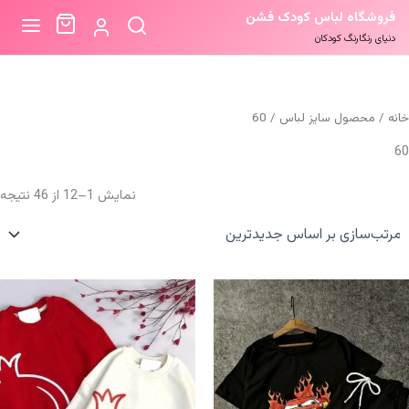
فروشگاه لباس کودک فشن
دنیای رنگارنگ کودکان
خانه
/ محصول سایز لباس / 60
60
م
نمایش 1–12 از 46 نتیجه
ب
ا
ج