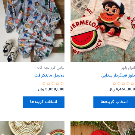
ها
ها
ممکن
ممکن
است
است
در
در
صفحه
صفحه
محصول
محصول
انتخاب
انتخاب
شوند
شوند
انواع بلوز
لباس گرم بچه گانه
بلوز فینگردار یلدایی
مخمل ماینکرافت
امتیاز
امتیاز
4,450,000
﷼
5,850,000
﷼
0
0
از
از
این
این
5
5
انتخاب گزینه‌ها
انتخاب گزینه‌ها
محصول
محصول
دارای
دارای
انواع
انواع
مختلفی
مختلفی
می
می