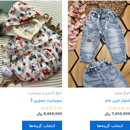
مختلفی
مختلفی
می
می
باشد.
باشد.
گزینه
گزینه
ها
ها
ممکن
ممکن
است
است
در
در
صفحه
صفحه
محصول
محصول
انتخاب
انتخاب
شوند
شوند
انواع شلوار
انواع کاپشن و سویشرت
شلوار‌ جین مام
سویشرت مموری 3
امتیاز
امتیاز
7,450,000
﷼
8,650,000
﷼
0
0
از
از
این
این
5
5
انتخاب گزینه‌ها
انتخاب گزینه‌ها
محصول
محصول