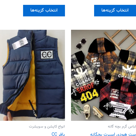
0
0
از
از
این
این
5
5
انتخاب گزینه‌ها
انتخاب گزینه‌ها
محصول
محصول
دارای
دارای
انواع
انواع
مختلفی
مختلفی
می
می
باشد.
باشد.
گزینه
گزینه
ها
ها
ممکن
ممکن
است
است
در
در
صفحه
صفحه
محصول
محصول
انتخاب
انتخاب
شوند
شوند
لباس گرم بچه گانه
انواع کاپشن و سویشرت
ست هودی اسپرت بچگانه
پافر CC