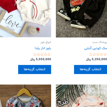
پوشاک ست
انواع بلوز
مک کوئین آتشی
بلوز انار یلدا
امتیاز
امتیاز
5,250,000
﷼
5,550,000
﷼
0
0
از
از
این
این
5
5
انتخاب گزینه‌ها
انتخاب گزینه‌ها
محصول
محصول
دارای
دارای
انواع
انواع
مختلفی
مختلفی
می
می
باشد.
باشد.
گزینه
گزینه