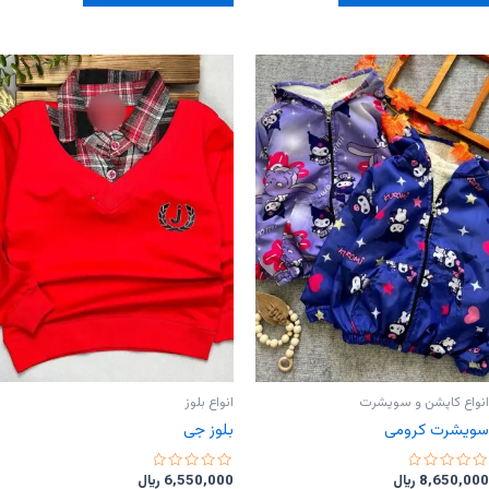
دارای
دارای
انواع
انواع
مختلفی
مختلفی
می
می
باشد.
باشد.
گزینه
گزینه
ها
ها
ممکن
ممکن
است
است
در
در
صفحه
صفحه
محصول
محصول
انتخاب
انتخاب
شوند
شوند
انواع کاپشن و سویشرت
انواع بلوز
سویشرت کرومی
بلوز جی
امتیاز
امتیاز
8,650,000
﷼
6,550,000
﷼