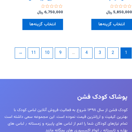
امتیاز
امتیاز
5,850,000
﷼
6,750,000
﷼
0
0
از
از
این
این
5
5
انتخاب گزینه‌ها
انتخاب گزینه‌ها
محصول
محصول
دارای
دارای
انواع
انواع
مختلفی
مختلفی
←
11
10
9
…
4
3
2
1
می
می
باشد.
باشد.
گزینه
گزینه
ها
ها
ممکن
ممکن
است
است
پوشاک کودک فشن
در
در
صفحه
صفحه
کودک فشن از سال ۱۳۹۸ شروع به فعالیت فروش آنلاین لباس کودک با
محصول
محصول
بهترین کیفیت و ارزانترین قیمت نموده است. این مجموعه سعی داشته است
انتخاب
انتخاب
تمام نیازهای کودکان شما را اعم از لباس های پاییزه و زمستانه ٫ لباس های
شوند
شوند
بهاره و تابستانه ٫ انواع اکسسوری های بچگانه مانند