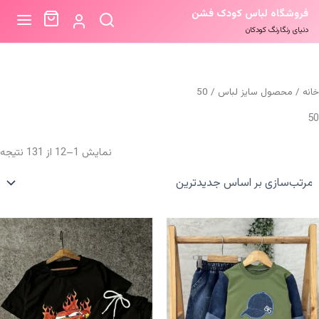
فروشگاه لباس کودک فشن
دنیای رنگارنگ کودکان
خانه
/ محصول سایز لباس / 50
50
م
نمایش 1–12 از 131 نتیجه
ب
ا
ج