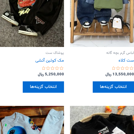
لباس گرم بچه گانه
پوشاک ست
ست کلاه
مک کوئین آتشی
امتیاز
امتیاز
13,550,000
﷼
5,250,000
﷼
0
0
از
از
این
این
5
5
انتخاب گزینه‌ها
انتخاب گزینه‌ها
محصول
محصول
دارای
دارای
انواع
انواع
مختلفی
مختلفی
می
می
باشد.
باشد.
گزینه
گزینه