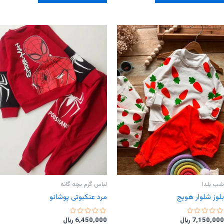
دارای
دارای
انواع
انواع
مختلفی
مختلفی
می
می
باشد.
باشد.
گزینه
گزینه
ها
ها
ممکن
ممکن
است
است
در
در
صفحه
صفحه
محصول
محصول
انتخاب
انتخاب
شوند
شوند
شب یلدا
لباس گرم بچه گانه
بلوز شلوار هویج
مرد عنکبوتی پوشانو
امتیاز
امتیاز
7,150,000
﷼
6,450,000
﷼