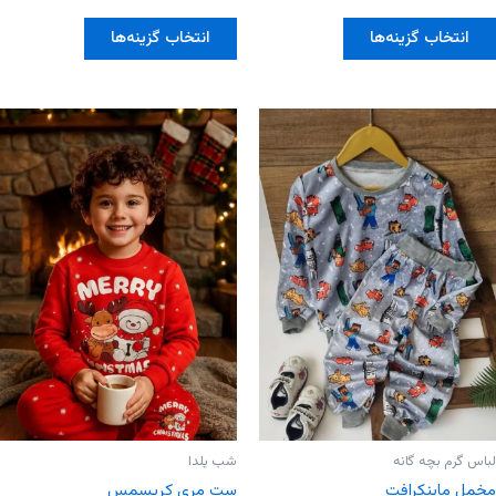
0
0
از
از
این
این
5
5
انتخاب گزینه‌ها
انتخاب گزینه‌ها
محصول
محصول
دارای
دارای
انواع
انواع
مختلفی
مختلفی
می
می
باشد.
باشد.
گزینه
گزینه
ها
ها
ممکن
ممکن
است
است
در
در
صفحه
صفحه
محصول
محصول
انتخاب
انتخاب
شوند
شوند
لباس گرم بچه گانه
شب یلدا
مخمل ماینکرافت
ست مری کریسمس