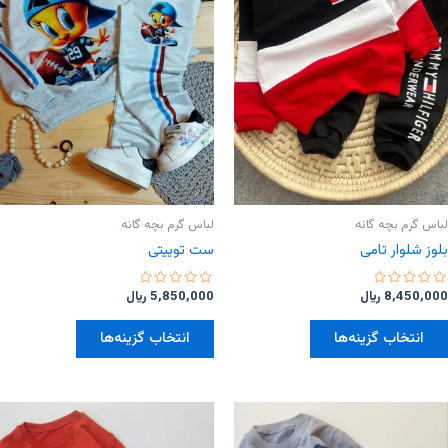
ها
ها
ممکن
ممکن
است
است
در
در
صفحه
صفحه
محصول
محصول
انتخاب
انتخاب
شوند
شوند
لباس گرم بچه گانه
لباس گرم بچه گانه
بلوز‌ شلوار تامی
ست توییتی
امتیاز
امتیاز
8,450,000
﷼
5,850,000
﷼
0
0
از
از
این
این
5
5
انتخاب گزینه‌ها
انتخاب گزینه‌ها
محصول
محصول
دارای
دارای
انواع
انواع
مختلفی
مختلفی
می
می