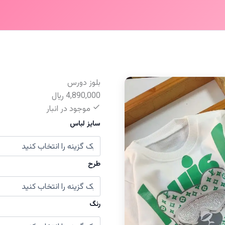
بلوز دورس
4,890,000
﷼
موجود در انبار
سایز لباس
طرح
رنگ