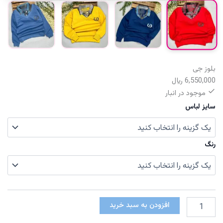
بلوز جی
6,550,000
﷼
موجود در انبار
سایز لباس
رنگ
بلوز
افزودن به سبد خرید
جی
عدد