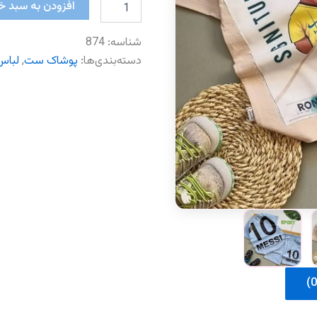
مسی
افزودن به سبد خ
و
رونالدو
شناسه:
874
عدد
دسته‌بندی‌ها:
پوشاک ست
,
لباس