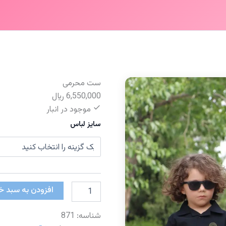
ست محرمی
6,550,000
﷼
موجود در انبار
سایز لباس
ست
افزودن به سبد خ
محرمی
عدد
شناسه:
871