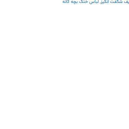
ف شگفت انگیز
,
لباس خنک بچه گانه