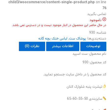
child3/woocommerce/content-single-product.php
on line
76
تماس بگیرید
ناموجود
در حال حاضر این محصول در انبار موجود نیست و در دسترس نمی باشد.
شناسه:
930
دسته‌بندی‌ها:
پوشاک ست
,
لباس خنک بچه گانه
توضیحات
اطلاعات بیشتر
نظرات (0)
نام محصول: ست اسپید
کد محصول: 930
کد محصول را در داخل سایت جستجو‌ نمایید.
تیشرت پنبه شلوارک کتان
سایزبندی 50-55-60-65