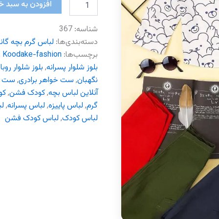
پیراهن
افزودن به سبد خ
شلوار
خرس
شناسه:
367
کوچولو
کرواتی
دسته‌بندی‌ها:
لباس گرم بچه گان
عدد
برچسب‌ها:
Koodake-fashion
,
بلوز شلوار پسرانه
,
بلوز شلوار روبا
نگهبان
,
ست خواهر برادری
,
ست س
آنلاین لباس بچه
,
کودک فشن
,
کو
گرم
,
لباس پاییزه
,
لباس پسرانه
,
لب
لباس کودک
,
لباس کودک فشن