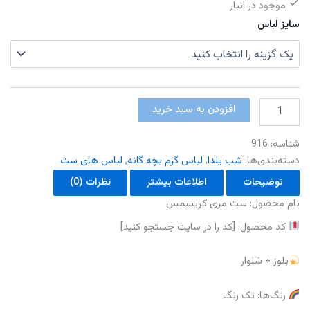
موجود در انبار
سایز لباس
ست
افزودن به سبد خرید
مری
کریسمس
شناسه:
916
عدد
دسته‌بندی‌ها:
شب یلدا
,
لباس گرم بچه گانه
,
لباس های ست
توضیحات
اطلاعات بیشتر
نظرات (0)
نام محصول: ست مری کریسمس
کد محصول: [کد را در سایت جستجو کنید]
بلوز + شلوار
رنگ‌ها: تک رنگ