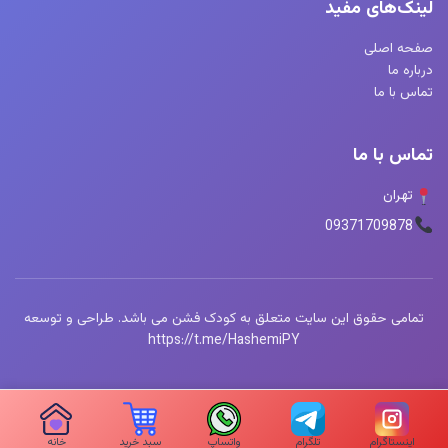
لینک‌های مفید
صفحه اصلی
درباره ما
تماس با ما
تماس با ما
تهران
09371709878
تمامی حقوق این سایت متعلق به کودک فشن می باشد. طراحی و توسعه
https://t.me/HashemiPY
اینستاگرام
تلگرام
واتساپ
سبد خرید
خانه