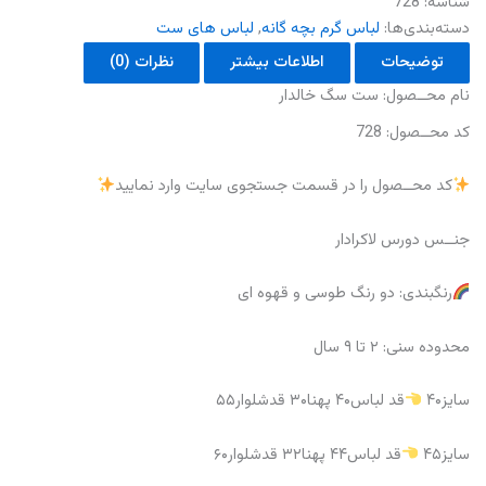
شناسه:
728
عدد
دسته‌بندی‌ها:
لباس گرم بچه گانه
,
لباس های ست
توضیحات
اطلاعات بیشتر
نظرات (0)
نام محــصول: ست سگ خالدار
کد محــصول: 728
کد محــصول را در قسمت جستجوی سایت وارد نمایید
جنــس دورس لاکرادار
رنگبندی: دو رنگ طوسی و قهوه ای
محدوده سنی: ۲ تا ۹ سال
سایز۴۰
قد لباس۴۰ پهنا۳۰ قدشلوار۵۵
سایز۴۵
قد لباس۴۴ پهنا۳۲ قدشلوار۶۰