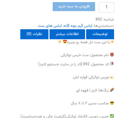
ست
افزودن به سبد خرید
خرس
توکرکی
شناسه:
892
عدد
دسته‌بندی‌ها:
لباس گرم بچه گانه
,
لباس های ست
توضیحات
اطلاعات بیشتر
نظرات (0)
با این ست دل همه رو میبره
نام محصول: ست خرس توکرکی
کد محصول: 892 [کد را در سایت جستجو کنید]
دورس توکرکی قواره لش
رنگ‌ها: کرم | قهوه ای
مناسب سنین ۲ تا ۸ سال
جنس: دورس لاکرادار توکرکی(کیفیت عالی و ضدحساسیت)