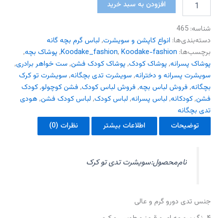
سویشرت
افزودن به سبد خرید
تدی
تو
شناسه:
465
کرک
عدد
دسته‌بندی‌ها:
انواع کاپشن و سویشرت
,
لباس گرم بچه گانه
برچسب‌ها:
Koodake-fashion
,
Koodake_fashion
,
پوشاک بچه
,
پوشاک پسرانه
,
پوشاک کودک
,
پوشاک کودک فشن
,
ست خواهر برادری
,
سویشرت پسرانه و دخترانه
,
سویشرت تدی بچگانه
,
سویشرت تو کرک
بچگانه
,
فروش لباس بچه
,
فروش لباس کودک
,
فشن کوچولو
,
کودک
فشن
,
کودکانه
,
لباس پسرانه
,
لباس کودک
,
لباس کودک فشن
,
هودی
تدی بچگانه
توضیحات
اطلاعات بیشتر
نظرات (0)
نام‌محصول:سویشرت تدی تو کرک
جنس تدی دورو گرم و عالی