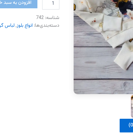
بلوز
افزودن به سبد خ
پسر
فشن
شناسه:
742
عدد
دسته‌بندی‌ها:
انواع بلوز
,
لباس گرم