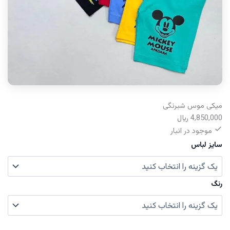
میکی موس شبرنگی
4,850,000
﷼
موجود در انبار
سایز لباس
رنگ