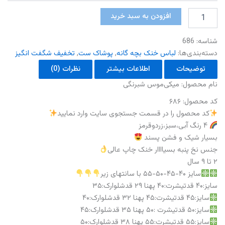
میکی
افزودن به سبد خرید
موس
شبرنگی
شناسه:
686
عدد
دسته‌بندی‌ها:
لباس خنک بچه گانه
,
پوشاک ست
,
تخفیف شگفت انگیز
توضیحات
اطلاعات بیشتر
نظرات (0)
نام‌ محصول: میکی‌موس شبرنگی
کد محصول: ۶۸۶
کد محصول را در قسمت جستجوی سایت وارد نمایید
۴ رنگ آبی،سبز،زردو‌قرمز
بسیار شیک و فشن پسند
جنس نخ پنبه بسیاااار خنک چاپ عالی
۲ تا ۹ سال
سایز ۴۰-۴۵-۵۰-۵۵ با سانتهای زیر
سایز:۴۰ قدتیشرت:۴۰ پهنا ۲۹ قدشلوارک:۳۵
سایز:۴۵ قدتیشرت:۴۵ پهنا ۳۲ قدشلوارک:۴۰
سایز:۵۰ قدتیشرت :۵۰ پهنا ۳۵ قدشلوارک:۴۵
سایز:۵۵ قدتیشرت:۵۵ پهنا ۳۸ قدشلوارک:۵۰