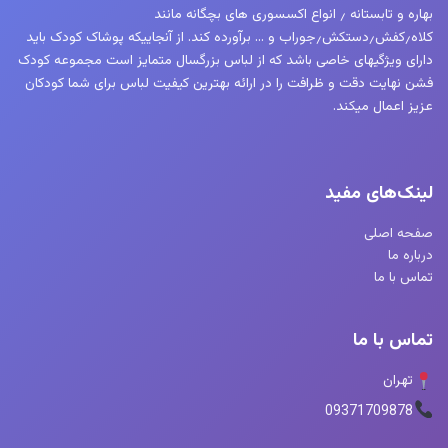
بهاره و تابستانه ٫ انواع اکسسوری های بچگانه مانند
کلاه٫کفش٫دستکش٫جوراب و … برآورده کند. از آنجاییکه پوشاک کودک باید
دارای ویژگیهای خاصی باشد که از لباس بزرگسال متمایز است مجموعه کودک
فشن نهایت دقت و ظرافت را در ارائه بهترین کیفیت لباس برای شما کودکان
عزیز اعمال میکند.
لینک‌های مفید
صفحه اصلی
درباره ما
تماس با ما
تماس با ما
تهران
09371709878