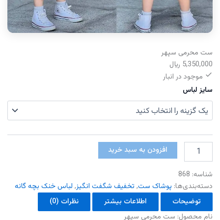
ست محرمی سپهر
5,350,000
﷼
موجود در انبار
سایز لباس
ست
افزودن به سبد خرید
محرمی
سپهر
شناسه:
868
عدد
دسته‌بندی‌ها:
پوشاک ست
,
تخفیف شگفت انگیز
,
لباس خنک بچه گانه
توضیحات
اطلاعات بیشتر
نظرات (0)
نام محصول: ست محرمی سپهر