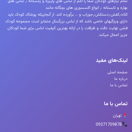
تمام نیازهای کودکان شما را اعم از لباس های پاییزه و زمستانه ٫ لباس های
بهاره و تابستانه ٫ انواع اکسسوری های بچگانه مانند
کلاه٫کفش٫دستکش٫جوراب و … برآورده کند. از آنجاییکه پوشاک کودک باید
دارای ویژگیهای خاصی باشد که از لباس بزرگسال متمایز است مجموعه کودک
فشن نهایت دقت و ظرافت را در ارائه بهترین کیفیت لباس برای شما کودکان
عزیز اعمال میکند.
لینک‌های مفید
صفحه اصلی
درباره ما
تماس با ما
تماس با ما
تهران
09371709878