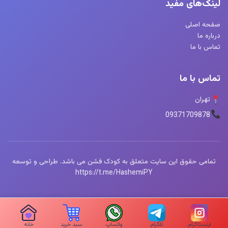
لینک‌های مفید
صفحه اصلی
درباره ما
تماس با ما
تماس با ما
تهران
09371709878
تمامی حقوق این سایت متعلق به کودک فشن می باشد. طراحی و توسعه
https://t.me/HashemiPY
اینستاگرام
تلگرام
واتساپ
سبد خرید
خانه