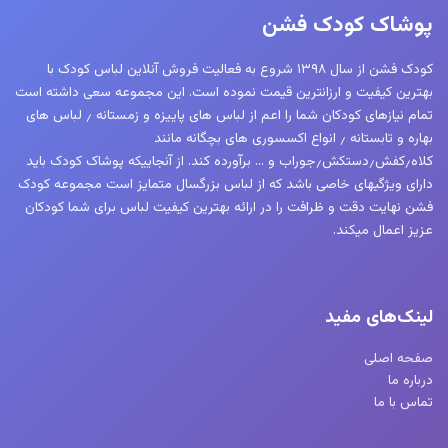
ها
ها
پوشاک کودک فشن
ممکن
ممکن
است
است
کودک فشن از سال ۱۳۹۸ شروع به فعالیت فروش آنلاین لباس کودک با
در
در
بهترین کیفیت و ارزانترین قیمت نموده است. این مجموعه سعی داشته است
صفحه
صفحه
تمام نیازهای کودکان شما را اعم از لباس های پاییزه و زمستانه ٫ لباس های
محصول
محصول
بهاره و تابستانه ٫ انواع اکسسوری های بچگانه مانند
کلاه٫کفش٫دستکش٫جوراب و … برآورده کند. از آنجاییکه پوشاک کودک باید
انتخاب
انتخاب
دارای ویژگیهای خاصی باشد که از لباس بزرگسال متمایز است مجموعه کودک
شوند
شوند
فشن نهایت دقت و ظرافت را در ارائه بهترین کیفیت لباس برای شما کودکان
عزیز اعمال میکند.
لینک‌های مفید
صفحه اصلی
درباره ما
تماس با ما