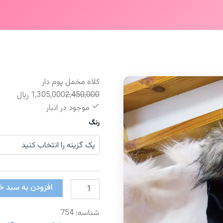
کلاه مخمل پوم دار
2,450,000
1,305,000
﷼
موجود در انبار
رنگ
کلاه
افزودن به سبد خ
مخمل
پوم
شناسه:
754
دار