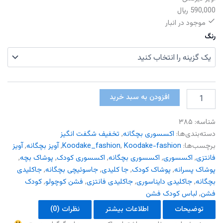
590,000
﷼
موجود در انبار
رنگ
آویز
افزودن به سبد خرید
تیرکس
عدد
شناسه:
۳۸۵
دسته‌بندی‌ها:
اکسسوری بچگانه
,
تخفیف شگفت انگیز
برچسب‌ها:
Koodake-fashion
,
Koodake_fashion
,
آویز بچگانه
,
آویز
فانتزی
,
اکسسوری
,
اکسسوری بچگانه
,
اکسسوری کودک
,
پوشاک بچه
,
پوشاک پسرانه
,
پوشاک کودک
,
جا کلیدی
,
جاسوئیچی بچگانه
,
جاکلیدی
بچگانه
,
جاکلیدی دایناسوری
,
جاکلیدی فانتزی
,
فشن کوچولو
,
کودک
فشن
,
لباس کودک فشن
توضیحات
اطلاعات بیشتر
نظرات (0)