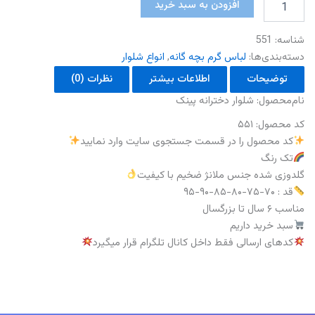
شلوار
افزودن به سبد خرید
دخترانه
پینک
شناسه:
551
عدد
دسته‌بندی‌ها:
لباس گرم بچه گانه
,
انواع شلوار
توضیحات
اطلاعات بیشتر
نظرات (0)
نام‌محصول: شلوار دخترانه پینک
کد محصول: ۵۵۱
کد محصول را در قسمت جستجوی سایت وارد نمایید
تک رنگ
گلدوزی شده جنس ملانژ ضخیم با کیفیت
قد : ۷۰-۷۵-۸۰-۸۵-۹۰-۹۵
مناسب ۶ سال تا بزرگسال
سبد خرید داریم
کدهای ارسالی فقط داخل کانال تلگرام قرار میگیرد