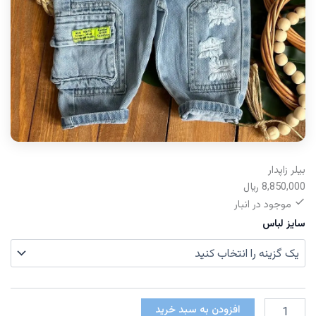
بیلر زاپدار
8,850,000
﷼
موجود در انبار
سایز لباس
بیلر
افزودن به سبد خرید