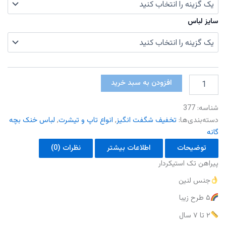
سایز لباس
پیراهن
افزودن به سبد خرید
تک
استیکردار
شناسه:
377
عدد
دسته‌بندی‌ها:
تخفیف شگفت انگیز
,
انواع تاپ و تیشرت
,
لباس خنک بچه
گانه
توضیحات
اطلاعات بیشتر
نظرات (0)
پیراهن تک استیکردار
جنس لنین
۵ طرح زیبا
۲ تا ۷ سال