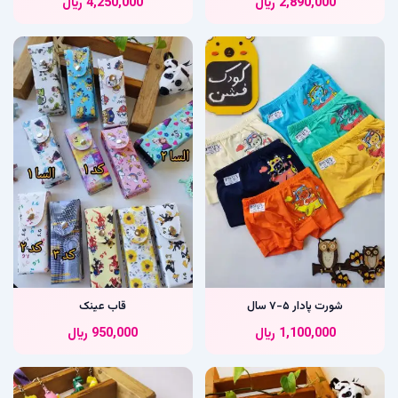
2,890,000
﷼
4,250,000
﷼
شورت پادار ۵-۷ سال
قاب عینک
1,100,000
﷼
950,000
﷼