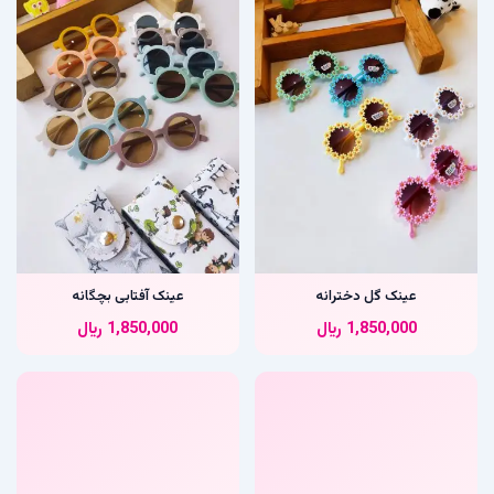
عینک گل دخترانه
عینک آفتابی بچگانه
1,850,000
﷼
1,850,000
﷼