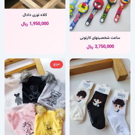
کلاه توری دادال
1,950,000
﷼
ساعت شخصیتهای کارتونی
3,750,000
﷼
حراج