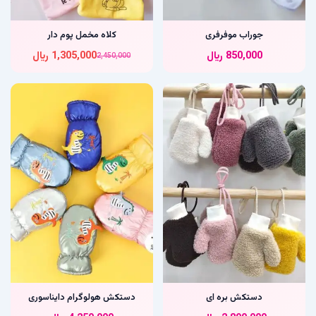
جوراب موفرفری
کلاه مخمل پوم دار
850,000
﷼
1,305,000
﷼
2,450,000
دستکش بره ای
دستکش هولوگرام دایناسوری