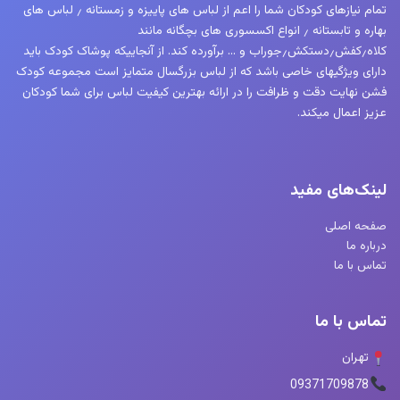
تمام نیازهای کودکان شما را اعم از لباس های پاییزه و زمستانه ٫ لباس های
بهاره و تابستانه ٫ انواع اکسسوری های بچگانه مانند
کلاه٫کفش٫دستکش٫جوراب و … برآورده کند. از آنجاییکه پوشاک کودک باید
دارای ویژگیهای خاصی باشد که از لباس بزرگسال متمایز است مجموعه کودک
فشن نهایت دقت و ظرافت را در ارائه بهترین کیفیت لباس برای شما کودکان
عزیز اعمال میکند.
لینک‌های مفید
صفحه اصلی
درباره ما
تماس با ما
تماس با ما
تهران
09371709878