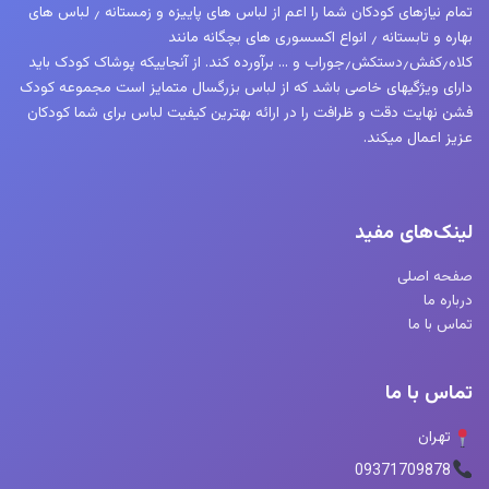
تمام نیازهای کودکان شما را اعم از لباس های پاییزه و زمستانه ٫ لباس های
بهاره و تابستانه ٫ انواع اکسسوری های بچگانه مانند
کلاه٫کفش٫دستکش٫جوراب و … برآورده کند. از آنجاییکه پوشاک کودک باید
دارای ویژگیهای خاصی باشد که از لباس بزرگسال متمایز است مجموعه کودک
فشن نهایت دقت و ظرافت را در ارائه بهترین کیفیت لباس برای شما کودکان
عزیز اعمال میکند.
لینک‌های مفید
صفحه اصلی
درباره ما
تماس با ما
تماس با ما
تهران
09371709878