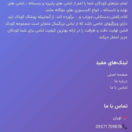
تمام نیازهای کودکان شما را اعم از لباس های پاییزه و زمستانه ٫ لباس های
بهاره و تابستانه ٫ انواع اکسسوری های بچگانه مانند
کلاه٫کفش٫دستکش٫جوراب و … برآورده کند. از آنجاییکه پوشاک کودک باید
دارای ویژگیهای خاصی باشد که از لباس بزرگسال متمایز است مجموعه کودک
فشن نهایت دقت و ظرافت را در ارائه بهترین کیفیت لباس برای شما کودکان
عزیز اعمال میکند.
لینک‌های مفید
صفحه اصلی
درباره ما
تماس با ما
تماس با ما
تهران
09371709878