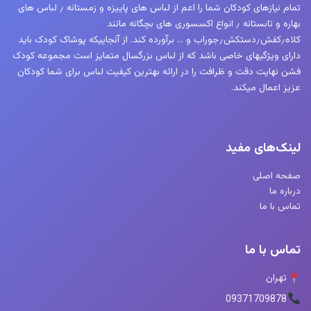
تمام نیازهای کودکان شما را اعم از لباس های پاییزه و زمستانه ٫ لباس های
بهاره و تابستانه ٫ انواع اکسسوری های بچگانه مانند
کلاه٫کفش٫دستکش٫جوراب و … برآورده کند. از آنجاییکه پوشاک کودک باید
دارای ویژگیهای خاصی باشد که از لباس بزرگسال متمایز است مجموعه کودک
فشن نهایت دقت و ظرافت را در ارائه بهترین کیفیت لباس برای شما کودکان
عزیز اعمال میکند.
لینک‌های مفید
صفحه اصلی
درباره ما
تماس با ما
تماس با ما
تهران
09371709878