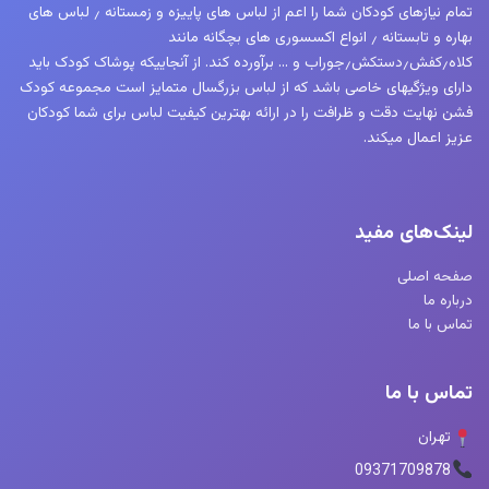
تمام نیازهای کودکان شما را اعم از لباس های پاییزه و زمستانه ٫ لباس های
بهاره و تابستانه ٫ انواع اکسسوری های بچگانه مانند
کلاه٫کفش٫دستکش٫جوراب و … برآورده کند. از آنجاییکه پوشاک کودک باید
دارای ویژگیهای خاصی باشد که از لباس بزرگسال متمایز است مجموعه کودک
فشن نهایت دقت و ظرافت را در ارائه بهترین کیفیت لباس برای شما کودکان
عزیز اعمال میکند.
لینک‌های مفید
صفحه اصلی
درباره ما
تماس با ما
تماس با ما
تهران
09371709878