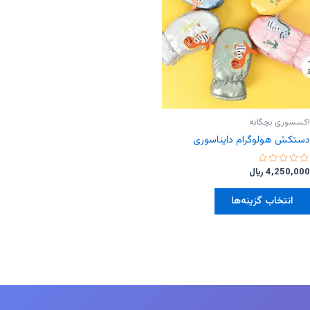
اکسسوری بچگانه
دستکش هولوگرام دایناسوری
امتیاز
4,250,000
﷼
0
از
این
5
انتخاب گزینه‌ها
محصول
دارای
انواع
مختلفی
می
باشد.
گزینه