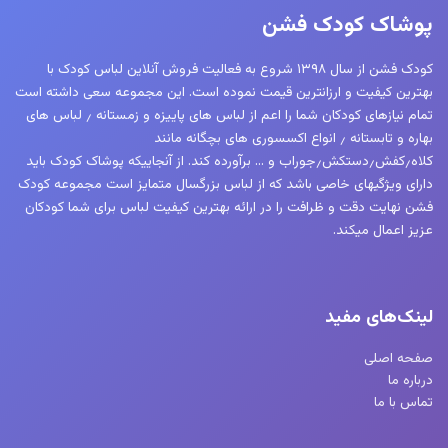
ها
پوشاک کودک فشن
ممکن
است
کودک فشن از سال ۱۳۹۸ شروع به فعالیت فروش آنلاین لباس کودک با
در
بهترین کیفیت و ارزانترین قیمت نموده است. این مجموعه سعی داشته است
صفحه
تمام نیازهای کودکان شما را اعم از لباس های پاییزه و زمستانه ٫ لباس های
محصول
بهاره و تابستانه ٫ انواع اکسسوری های بچگانه مانند
کلاه٫کفش٫دستکش٫جوراب و … برآورده کند. از آنجاییکه پوشاک کودک باید
انتخاب
دارای ویژگیهای خاصی باشد که از لباس بزرگسال متمایز است مجموعه کودک
شوند
فشن نهایت دقت و ظرافت را در ارائه بهترین کیفیت لباس برای شما کودکان
عزیز اعمال میکند.
لینک‌های مفید
صفحه اصلی
درباره ما
تماس با ما