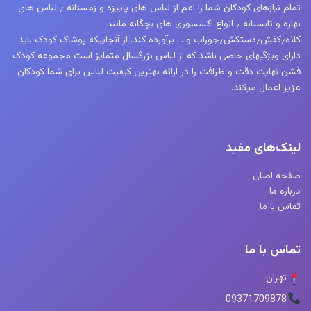
تمام نیازهای کودکان شما را اعم از لباس های پاییزه و زمستانه ٫ لباس های
بهاره و تابستانه ٫ انواع اکسسوری های بچگانه مانند
کلاه٫کفش٫دستکش٫جوراب و … برآورده کند. از آنجاییکه پوشاک کودک باید
دارای ویژگیهای خاصی باشد که از لباس بزرگسال متمایز است مجموعه کودک
فشن نهایت دقت و ظرافت را در ارائه بهترین کیفیت لباس برای شما کودکان
عزیز اعمال میکند.
لینک‌های مفید
صفحه اصلی
درباره ما
تماس با ما
تماس با ما
تهران
09371709878