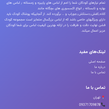
تمام نیازهای کودکان شما را اعم از لباس های پاییزه و زمستانه ٫ لباس های
بهاره و تابستانه ٫ انواع اکسسوری های بچگانه مانند
کلاه٫کفش٫دستکش٫جوراب و … برآورده کند. از آنجاییکه پوشاک کودک باید
دارای ویژگیهای خاصی باشد که از لباس بزرگسال متمایز است مجموعه کودک
فشن نهایت دقت و ظرافت را در ارائه بهترین کیفیت لباس برای شما کودکان
عزیز اعمال میکند.
لینک‌های مفید
صفحه اصلی
درباره ما
تماس با ما
تماس با ما
تهران
09371709878