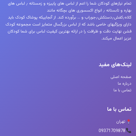
تمام نیازهای کودکان شما را اعم از لباس های پاییزه و زمستانه ٫ لباس های
بهاره و تابستانه ٫ انواع اکسسوری های بچگانه مانند
کلاه٫کفش٫دستکش٫جوراب و … برآورده کند. از آنجاییکه پوشاک کودک باید
دارای ویژگیهای خاصی باشد که از لباس بزرگسال متمایز است مجموعه کودک
فشن نهایت دقت و ظرافت را در ارائه بهترین کیفیت لباس برای شما کودکان
عزیز اعمال میکند.
لینک‌های مفید
صفحه اصلی
درباره ما
تماس با ما
تماس با ما
تهران
09371709878