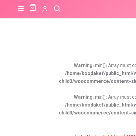
Warning
: min(): Array must c
/home/koodakef/public_html/
child3/woocommerce/content-si
Warning
: min(): Array must c
/home/koodakef/public_html/
child3/woocommerce/content-si
موجود نیست و در دسترس نمی باشد.