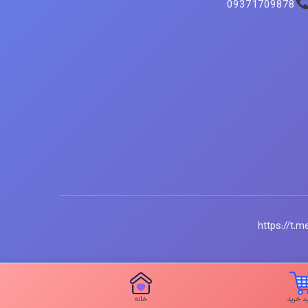
09371709878
 خرید
خانه