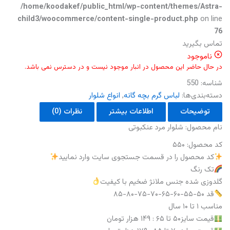
/home/koodakef/public_html/wp-content/themes/Astra-
child3/woocommerce/content-single-product.php
on line
76
تماس بگیرید
ناموجود
در حال حاضر این محصول در انبار موجود نیست و در دسترس نمی باشد.
شناسه:
550
دسته‌بندی‌ها:
لباس گرم بچه گانه
,
انواع شلوار
توضیحات
اطلاعات بیشتر
نظرات (0)
نام‌ محصول: شلوار مرد عنکبوتی
کد محصول: ۵۵۰
کد محصول را در قسمت جستجوی سایت وارد نمایید
تک رنگ
گلدوزی شده جنس ملانژ ضخیم با کیفیت
قد ۵۰-۵۵-۶۰-۶۵-۷۰-۷۵-۸۰-۸۵
مناسب ۱ تا ۱۰ سال
قیمت سایز۵۰ تا ۶۵ : ۱۴۹ هزار تومان