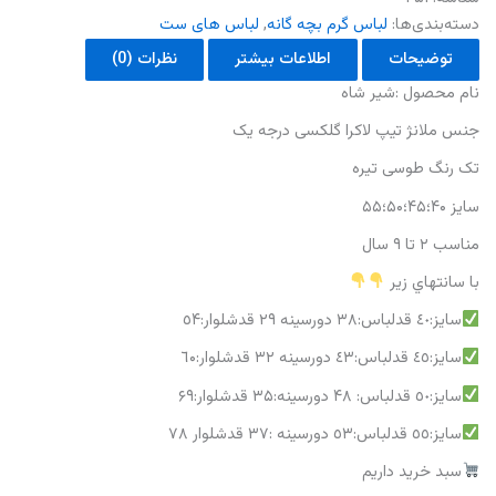
دسته‌بندی‌ها:
لباس گرم بچه گانه
,
لباس های ست
توضیحات
اطلاعات بیشتر
نظرات (0)
نام محصول :شیر شاه
جنس ملانژ تیپ لاکرا گلکسی درجه یک
تک رنگ طوسی تیره
سایز ۴۰؛۴۵؛۵۰؛۵۵
مناسب ۲ تا ۹ سال
با سانتهاي زير
سايز:٤٠ قدلباس:٣۸ دورسينه ۲۹ قدشلوار:٥۴
سايز:٤٥ قدلباس:٤۳ دورسينه ۳۲ قدشلوار:٦۰
سايز:٥٠ قدلباس: ۴۸ دورسينه:۳۵ قدشلوار:۶۹
سايز:٥٥ قدلباس:٥۳ دورسينه :۳۷ قدشلوار ۷۸
سبد خرید داریم