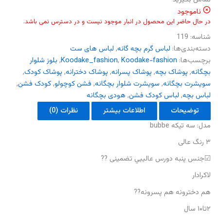
ناموجود
در حال حاضر این محصول در انبار موجود نیست و در دسترس نمی باشد.
شناسه:
119
دسته‌بندی‌ها:
لباس گرم بچه گانه
,
لباس های ست
برچسب‌ها:
Koodake-fashion
,
Koodake_fashion
,
بلوز شلوار
بچگانه
,
پوشاک بچه
,
پوشاک پسرانه
,
پوشاک دخترانه
,
پوشاک کودک
,
سویشرت بچگانه
,
سویشرت شلوار بچگانه
,
فشن کوچولو
,
کودک فشن
,
لباس بچه
,
لباس کودک فشن
,
هودی بچگانه
توضیحات
اطلاعات بیشتر
نظرات (0)
مدل: سه تیکه bubbe
۳ رنگ عالی
☑جنس پنبه دورس عالييي تضمینی ??
لاکرادار
هم دخترونه هم پسرونه??
۲تا۱۰ سال