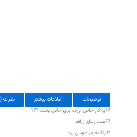
توضیحات
اطلاعات بیشتر
نظرات (0)
??يه كار خاص اوردم براي خاص پسندا???
??ست زیبای زرافه
۳ رنگ قرمز طوسی زرد