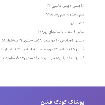
☑جنس دورس عالييي ??
هم دخترونه هم پسرونه??
۲تا۷ سال
سايز:٤٠؛٤٥؛٥٠ با سانتهاي زير???
?سايز:٤٠قدلباس:۴۰ دورسينه:٥٨قداستين:٣٣قدشلوار:۵۴
?سايز:٤٥:قدلباس:٤٣ دورسينه:٦٢قداستين:٣٦ قدشلوار:٦٠
?سايز:٥٠ قدلباس:٤٨دورسينه:٧٠قداستين:٤٢ قدشلوار:٧٠
پوشاک کودک فشن