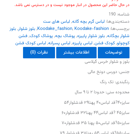
در حال حاضر این محصول در انبار موجود نیست و در دسترس نمی باشد.
شناسه:
190
دسته‌بندی‌ها:
لباس گرم بچه گانه
,
لباس های ست
برچسب‌ها:
Koodake-fashion
,
Koodake_fashion
,
بلوز شلوار
,
بلوز
شلوار بچگانه
,
بلوز شلوار پاییزه
,
پوشاک بچه
,
پوشاک کودک
,
فشن
کوچولو
,
کودک فشن
,
لباس پاییزه
,
لباس پسرانه
,
لباس کودک فشن
توضیحات
اطلاعات بیشتر
نظرات (0)
بلوز و شلوار خرس گیلاسی
جنس: دورس دونخ عالی
رنگبندی: تک رنگ
محدوده سنی: حدودا ۲ تا ۹ سال
سایز۴۰?قد لباس۴۰ پهنا۲۹ قدشلوار۵۴
سایز۴۵ ?قد لباس۴۴ پهنا۳۲ قدشلوار۶۰
سایز۵۰?قد لباس۵۰ پهنا ۳۵ قدشلوار۷۰
سایز۵۵?قد لباس۵۴ پهنا۳۸ قدشلوار ۷۹