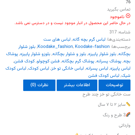
76
تماس بگیرید
ناموجود
در حال حاضر این محصول در انبار موجود نیست و در دسترس نمی باشد.
شناسه:
317
دسته‌بندی‌ها:
لباس گرم بچه گانه
,
لباس های ست
برچسب‌ها:
Koodake-fashion
,
Koodake_fashion
,
بلوز شلوار
بچگانه
,
بلوز شلوار پاییزه
,
بلوز و شلوار بچگانه
,
بلوزو شلوار پاییزه
,
پوشاک
بچه
,
پوشاک پسرانه
,
پوشاک گرم بچگانه
,
فشن کوچولو
,
کودک فشن
,
لباس پاییزه
,
لباس پسرانه
,
لباس خانگی تو خز
,
لباس کودک
,
لباس کودک
شیک
,
لباس کودک فشن
توضیحات
اطلاعات بیشتر
نظرات (0)
ست خانگی تو خز چند طرح
سایز ۲ تا ۷ سال
3 طرح و رنگ
وارداتی