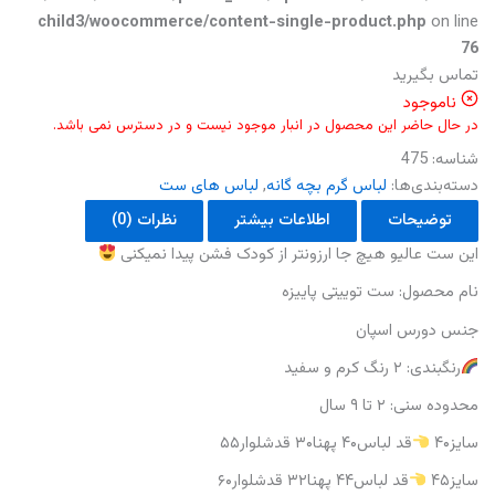
child3/woocommerce/content-single-product.php
on line
76
تماس بگیرید
ناموجود
در حال حاضر این محصول در انبار موجود نیست و در دسترس نمی باشد.
شناسه:
475
دسته‌بندی‌ها:
لباس گرم بچه گانه
,
لباس های ست
توضیحات
اطلاعات بیشتر
نظرات (0)
این ست عالیو هیچ جا ارزونتر از کودک فشن پیدا نمیکنی
نام محصول: ست توییتی پاییزه
جنس دورس اسپان
رنگبندی: ۲ رنگ کرم و سفید
محدوده سنی: ۲ تا ۹ سال
سایز۴۰
قد لباس۴۰ پهنا۳۰ قدشلوار۵۵
سایز۴۵
قد لباس۴۴ پهنا۳۲ قدشلوار۶۰