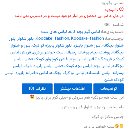
تماس بگیرید
ناموجود
در حال حاضر این محصول در انبار موجود نیست و در دسترس نمی باشد.
شناسه:
480
دسته‌بندی‌ها:
لباس گرم بچه گانه
,
لباس های ست
برچسب‌ها:
Koodake-fashion
,
Koodake_fashion
,
بلوز شلوار
,
بلوز
شلوار بچگانه
,
بلوز شلوار پاییزه
,
بلوز شلوار پاییزه تو کرک
,
بلوز و شلوار
بچگانه
,
پوشاک بچه
,
پوشاک پسرانه
,
ست خواهر برادری
,
فروش لباس
کودک
,
فروشگاه آنلاین لباس بچه
,
فشن کوچولو
,
کودک فشن
,
لباس
بچگانه
,
لباس بچه
,
لباس بچه کودک فشن
,
لباس پاییزه شیک
,
لباس
پسرانه
,
لباس تابستانه
,
لباس تو کرک بچگانه
,
لباس دخترانه پاییزه
,
لباس
کودک فشن
توضیحات
اطلاعات بیشتر
نظرات (0)
این ست هم‌خونگیه هم بیرونی و خیلی گرم برای پاییز
نام محصول:بلوز و شلوار فیل و موش
جنس ملانژ تو کرک
ست خواهر برادری