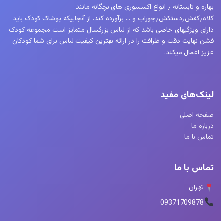
بهاره و تابستانه ٫ انواع اکسسوری های بچگانه مانند
کلاه٫کفش٫دستکش٫جوراب و … برآورده کند. از آنجاییکه پوشاک کودک باید
دارای ویژگیهای خاصی باشد که از لباس بزرگسال متمایز است مجموعه کودک
فشن نهایت دقت و ظرافت را در ارائه بهترین کیفیت لباس برای شما کودکان
عزیز اعمال میکند.
لینک‌های مفید
صفحه اصلی
درباره ما
تماس با ما
تماس با ما
تهران
09371709878