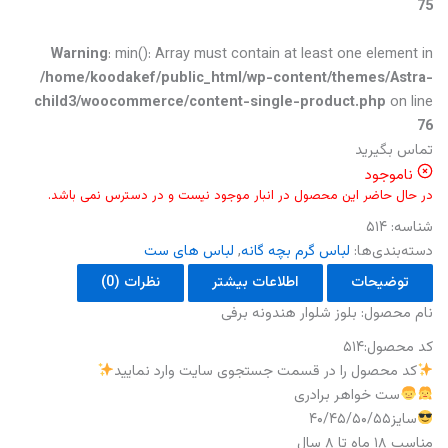
75
Warning
: min(): Array must contain at least one element in
/home/koodakef/public_html/wp-content/themes/Astra-
child3/woocommerce/content-single-product.php
on line
76
تماس بگیرید
ناموجود
در حال حاضر این محصول در انبار موجود نیست و در دسترس نمی باشد.
شناسه:
۵۱۴
دسته‌بندی‌ها:
لباس گرم بچه گانه
,
لباس های ست
توضیحات
اطلاعات بیشتر
نظرات (0)
نام محصول: بلوز شلوار هندونه برفی
کد محصول:۵۱۴
کد محصول را در قسمت جستجوی سایت وارد نمایید
ست خواهر برادری
سایز۴۰/۴۵/۵۰/۵۵
مناسب ۱۸ ماه تا ۸ سال