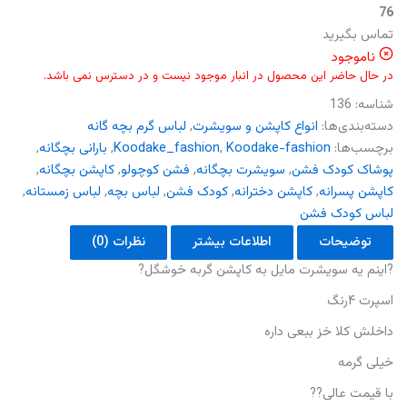
76
تماس بگیرید
ناموجود
در حال حاضر این محصول در انبار موجود نیست و در دسترس نمی باشد.
شناسه:
136
دسته‌بندی‌ها:
انواع کاپشن و سویشرت
,
لباس گرم بچه گانه
برچسب‌ها:
Koodake-fashion
,
Koodake_fashion
,
بارانی بچگانه
,
پوشاک کودک فشن
,
سویشرت بچگانه
,
فشن کوچولو
,
کاپشن بچگانه
,
کاپشن پسرانه
,
کاپشن دخترانه
,
کودک فشن
,
لباس بچه
,
لباس زمستانه
,
لباس کودک فشن
توضیحات
اطلاعات بیشتر
نظرات (0)
?اینم یه سویشرت مایل به کاپشن گربه خوشگل?
اسپرت ۴رنگ
داخلش کلا خز ببعی داره
خیلی گرمه
با قیمت عالی??