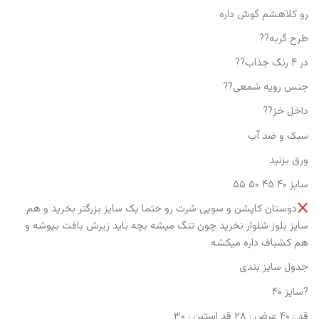
رو کلاهشم گوش داره
طرح گربه??
در ۴ رنگ جذاب??
جنس رویه شمعی??
داخل خز??
سبک و ضد آب
ورق بزنید
سایز ۴۰ ۴۵ ۵۰ ۵۵
دوستان کاپشن و سویی شرت رو حتما یک سایز بزرگتر بخرید و هم
سایز بلوز شلوار نخرید چون تنگ میشه بچه باید زیرش بافت بپوشه و
هم کشباف داره میکشه
جدول سایز بندی
?سایز ۴۰
قد : ۴۰ عرض : ۲۸ قد استین : ۳۰