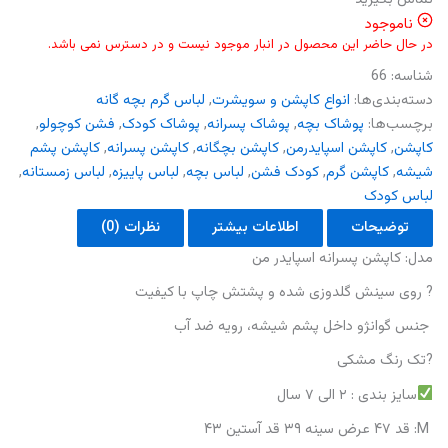
ناموجود
در حال حاضر این محصول در انبار موجود نیست و در دسترس نمی باشد.
شناسه:
66
دسته‌بندی‌ها:
انواع کاپشن و سویشرت
,
لباس گرم بچه گانه
برچسب‌ها:
پوشاک بچه
,
پوشاک پسرانه
,
پوشاک کودک
,
فشن کوچولو
,
کاپشن
,
کاپشن اسپایدرمن
,
کاپشن بچگانه
,
کاپشن پسرانه
,
کاپشن پشم
شیشه
,
کاپشن گرم
,
کودک فشن
,
لباس بچه
,
لباس پاییزه
,
لباس زمستانه
,
لباس کودک
توضیحات
اطلاعات بیشتر
نظرات (0)
مدل: کاپشن پسرانه اسپایدر من
? روی سینش گلدوزی شده و پشتش چاپ با کیفیت
جنس گوانژو داخل پشم شیشه، رویه ضد آب
?تک رنگ مشکی
سایز بندی : ۲ الی ۷ سال
M: قد ۴۷ عرض سینه ۳۹ قد آستین ۴۳