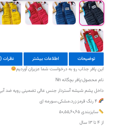
توضیحات
اطلاعات بیشتر
نظرات (0)
این پافر جذاب رو به درخواست شما عزیزان آوردیم
نام محصول:پافر بچگانه Nn
داخل پشم شیشه آستردار جنس عالی تضمینی رویه ضد آبی
۴ رنگ قرمز،زرد،مشکی،سورمه ای
سایزبندی ۵۰,۵۵,۶۰,۶۵
از ۴ تا ۱۳ سال