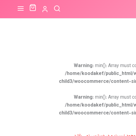
Warning
: min(): Array must c
/home/koodakef/public_html/
child3/woocommerce/content-si
Warning
: min(): Array must c
/home/koodakef/public_html/
child3/woocommerce/content-si
موجود نیست و در دسترس نمی باشد.