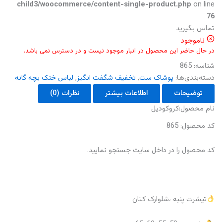
child3/woocommerce/content-single-product.php
on line
76
تماس بگیرید
ناموجود
در حال حاضر این محصول در انبار موجود نیست و در دسترس نمی باشد.
شناسه:
865
دسته‌بندی‌ها:
پوشاک ست
,
تخفیف شگفت انگیز
,
لباس خنک بچه گانه
توضیحات
اطلاعات بیشتر
نظرات (0)
نام محصول:کروکودیل
کد محصول: 865
کد محصول را در داخل سایت جستجو‌ نمایید.
تیشرت پنبه ،شلوارک کتان