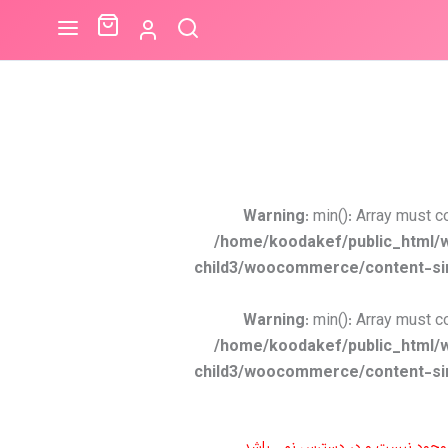
Warning
: min(): Array must c
/home/koodakef/public_html/
child3/woocommerce/content-si
Warning
: min(): Array must c
/home/koodakef/public_html/
child3/woocommerce/content-si
موجود نیست و در دسترس نمی باشد.